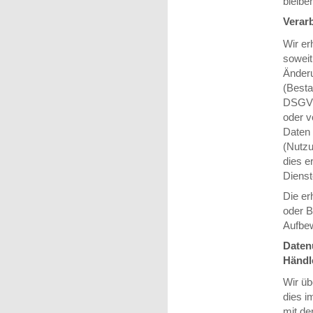
bleiben
Verar
Wir er
soweit
Änderu
(Besta
DSGVO,
oder v
Daten 
(Nutzu
dies e
Dienst
Die e
oder B
Aufbew
Datenu
Händl
Wir ü
dies i
mit de