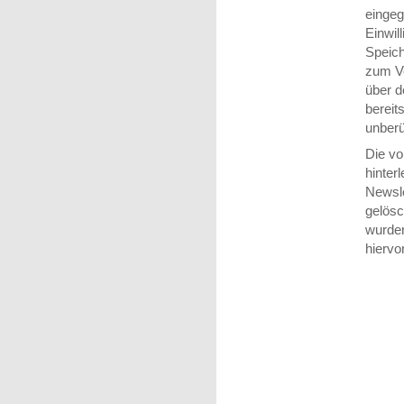
eingeg
Einwill
Speich
zum Ve
über 
bereit
unberü
Die vo
hinter
Newsle
gelösc
wurden
hiervo