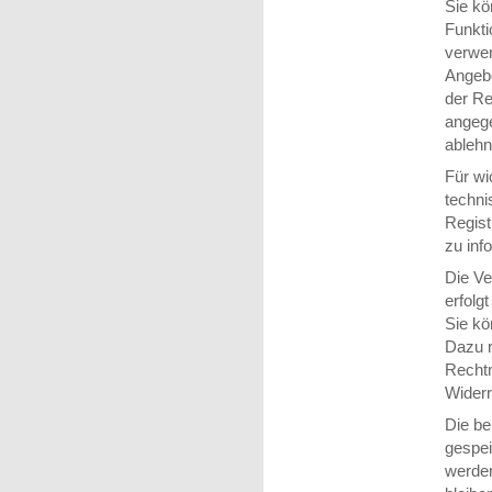
Sie kö
Funkti
verwen
Angebo
der Re
angege
ablehn
Für w
techni
Regist
zu inf
Die Ve
erfolg
Sie kö
Dazu r
Rechtm
Widerr
Die be
gespei
werden