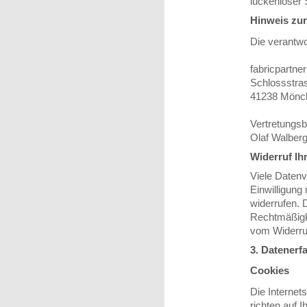
lückenloser 
Hinweis zur
Die verantwor
fabricpartne
Schlossstra
41238 Mönc
Vertretungsb
Olaf Walber
Widerruf Ih
Viele Datenv
Einwilligung 
widerrufen. 
Rechtmäßigke
vom Widerruf
3. Datenerf
Cookies
Die Internet
richten auf 