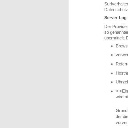
Surfverhalte
Datenschutz
Server-Log
Der Provider
so genannten
übermittelt. 
Brows
verwe
Refer
Hostn
Uhrzei
< >
Ei
wird 
Grundl
der di
vorver