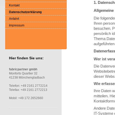
1. Datensch
Kontakt
Allgemeine
Datenschutzerklärung
Die folgende
Anfahrt
Ihren perso
Impressum
besuchen. P
persönlich i
Thema Daten
aufgeführte
Datenerfass
Hier finden Sie uns:
Wer ist ver
Die Datenver
fabricpartner gmbh
Websitebetr
Monforts Quartier 32
dieser Webs
41238 Mönchengladbach
Wie erfasse
Telefon: +49 2161 2772214
Telefax: +49 2161 2772213
Ihre Daten 
mitteilen. Hi
Mobil: +49 172 2652660
Kontaktformu
Andere Date
IT-Systeme e